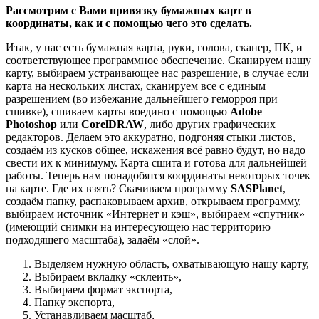
Рассмотрим с Вами привязку бумажных карт в
координаты, как и с помощью чего это сделать.
Итак, у нас есть бумажная карта, руки, голова, сканер, ПК, и
соответствующее программное обеспечение. Сканируем нашу
карту, выбираем устраивающее нас разрешение, в случае если
карта на нескольких листах, сканируем все с единым
разрешением (во избежание дальнейшего геморроя при
сшивке), сшиваем карты воедино с помощью
Adobe
Photoshop
или
CorelDRAW
, либо других графических
редакторов. Делаем это аккуратно, подгоняя стыки листов,
создаём из кусков общее, искажения всё равно будут, но надо
свести их к минимуму. Карта сшита и готова для дальнейшей
работы. Теперь нам понадобятся координаты некоторых точек
на карте. Где их взять? Скачиваем программу
SASPlanet
,
создаём папку, распаковываем архив, открываем программу,
выбираем источник «Интернет и кэш», выбираем «спутник»
(имеющий снимки на интересующею нас территорию
подходящего масштаба), задаём «слой».
Выделяем нужную область, охватывающую нашу карту,
Выбираем вкладку «склеить»,
Выбираем формат экспорта,
Папку экспорта,
Устанавливаем масштаб,