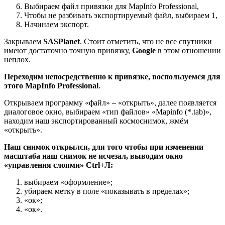
Выбираем файл привязки для MapInfo Professional,
Чтобы не разбивать экспортируемый файл, выбираем 1,
Начинаем экспорт.
Закрываем
SASPlanet
. Стоит отметить, что не все спутники
имеют достаточно точную привязку,
Google
в этом отношении
неплох.
Переходим непосредственно к привязке, воспользуемся для
этого
MapInfo Professional
.
Открываем программу «файл» – «открыть», далее появляется
диалоговое окно, выбираем «тип файлов» «Mapinfo (*.tab)»,
находим наш экспортированный космоснимок, жмём
«открыть».
Наш снимок открылся, для того чтобы при изменении
масштаба наш снимок не исчезал, выводим окно
«управления слоями» Ctrl+Л:
выбираем «оформление»;
убираем метку в поле «показывать в пределах»;
«ок»;
«ок».