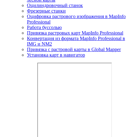
Оцилиндровочный станок
Фрезерные станки
Оцифровка растрового изображения в MapInfo
Professional
Работа буссолью
Привязка растровых карт MapInfo Professional
Конвертация из формата MapInfo Professional в
IMG и NM2
Привязка с растровой карты в Global Mapper
Установка карт в навигатор