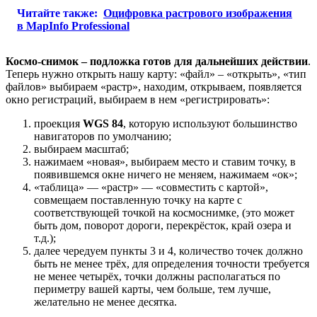
Читайте также:
Оцифровка растрового изображения
в MapInfo Professional
Космо-снимок – подложка готов для дальнейших действии
.
Теперь нужно открыть нашу карту: «файл» – «открыть», «тип
файлов» выбираем «растр», находим, открываем, появляется
окно регистраций, выбираем в нем «регистрировать»:
проекция
WGS 84
, которую используют большинство
навигаторов по умолчанию;
выбираем масштаб;
нажимаем «новая», выбираем место и ставим точку, в
появившемся окне ничего не меняем, нажимаем «ок»;
«таблица» — «растр» — «совместить с картой»,
совмещаем поставленную точку на карте с
соответствующей точкой на космоснимке, (это может
быть дом, поворот дороги, перекрёсток, край озера и
т.д.);
далее чередуем пункты 3 и 4, количество точек должно
быть не менее трёх, для определения точности требуется
не менее четырёх, точки должны располагаться по
периметру вашей карты, чем больше, тем лучше,
желательно не менее десятка.